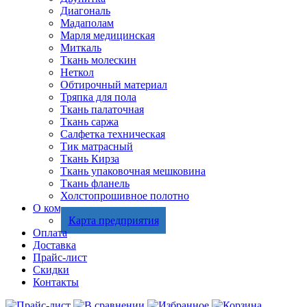
Диагональ
Мадаполам
Марля медицинская
Миткаль
Ткань молескин
Неткол
Обтирочный материал
Тряпка для пола
Ткань палаточная
Ткань саржа
Салфетка техническая
Тик матрасный
Ткань Кирза
Ткань упаковочная мешковина
Ткань фланель
Холстопрошивное полотно
О компании
Карта предприятия
Оплата
Доставка
Прайс-лист
Скидки
Контакты