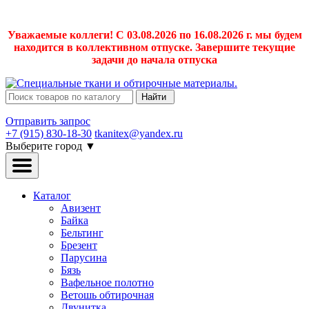
Уважаемые коллеги! С 03.08.2026 по 16.08.2026 г. мы будем
находится в коллективном отпуске. Завершите текущие
задачи до начала отпуска
Найти
Отправить запрос
+7 (915) 830-18-30
tkanitex@yandex.ru
Выберите город
▼
Каталог
Авизент
Байка
Бельтинг
Брезент
Парусина
Бязь
Вафельное полотно
Ветошь обтирочная
Двунитка